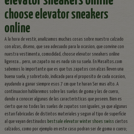
elevator sneakers online
choose elevator sneakers
online
A la hora de vestir, analizamos muchas cosas sobre nuestro calzado
con alzas, diseno, que sea adecuado para la ocasion, que convine con
nuestra vestimenta, comodidad, choose elevator sneakers online
ligereza... pero, un zapato no es nada sin su suela. En Masaltos.com
sabemos lo importante que es que tus zapatos con alzas lleven una
buena suela, y sobretodo, indicada para el proposito de cada ocasion,
ayudando a ganar siempre esos 7 cm que te haran Ser mas alto. A
continuacion hablaremos sobre las suelas de goma y las de cuero,
dando a conocer algunas de las caracteristicas que poseen. Bien es
cierto que no todas las suelas de zapatos son iguales, ya que algunas
estan fabricadas de distintos materiales y segun al tipo de superficie
al que vayan destinados
bestsale elevator winter shoes swiss
ciertos
calzados, como por ejemplo en este caso podran ser de goma o cuero;