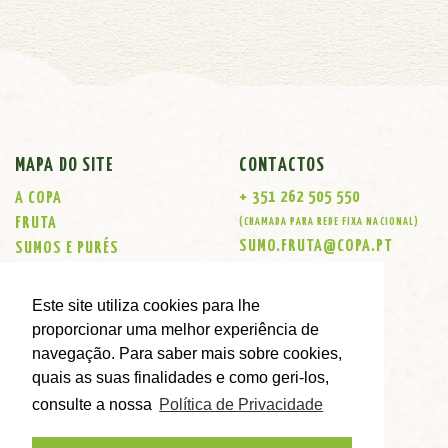
MAPA DO SITE
CONTACTOS
+ 351 262 505 550
A COPA
FRUTA
(CHAMADA PARA REDE FIXA NACIONAL)
SUMO.FRUTA@COPA.PT
SUMOS E PURÉS
KOMBUCHAS
LOJAS
Este site utiliza cookies para lhe
CONTACTOS
proporcionar uma melhor experiência de
ENCOMENDAS ONLINE
navegação. Para saber mais sobre cookies,
quais as suas finalidades e como geri-los,
consulte a nossa
Política de Privacidade