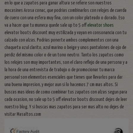
en lo que a zapatos para ganar altura se refiere son nuestros
mocasines Arosa conac, que podrias combinarlos con relojes de cuerda
de cuero con una esfera muy fina, con un color plateado o dorado. Eso
va a hacer que tu muneca quede sale up to 5 off
elevator shoes
elevator boots discount muy estilizada y vayan en consonancia con tu
calzado con alzas. Podrias ponerte ambos complementos con una
chaqueta azul clarito, azul marino o beige y unos pantalones de ojo de
perdiz del mismo color o de un tono neutro. Tanto los zapatos como
los relojes son muy importantes, son el claro reflejo de una persona y a
la hora de una entrevista de trabajo o de promocionar tu marca
personal son elementos esenciales que tienes que llevarlos para dar
una buena impresion, y mejor aun si lo hacemos 7 cm mas altos. Si
buscas mas ideas de como combinar tus zapatos con alzas segun para
cada ocasion, no sale up to 5 off elevator boots discount dejes de leer
nuestro blog. Y si buscas mas zapatos para ser mas alto no dejes de
visitar Masaltos.com