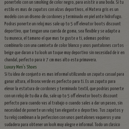
ponertelo con un smoking de color negro, para asistir a una boda. Si tu
estilo es mas de zapatos con alzas deportivos, el Matera gris es un
modelo con un diseno de cordones y terminado en piel ante hidrofugo.
Podras ponerte un reloj mas sale up to 5 off elevator boots discount
deportivo, que tengan una cuerda de goma, sea flexible y se adapte a
tu muneca, el tamano el que mas te guste a ti, ademas podrias
combinarlo con una camiseta de color blanco y unos pantalones cortos
beige que daran a tu look un toque muy deportivo sin necesidad de ir en
chandal, perfecto para ir 7 cm mas alto esta primavera.
Luxury Men's Shoes
Si tu idea de conjunto es mas informal utilizando un zapato casual para
ganar altura, el Bronx verde es perfecto para ti. Es un zapato para
elevar la estatura de cordones y terminado textil, que podrias ponerte
con un reloj de tu dia a dia, sale up to 5 off elevator boots discount
perfecto para cuando vas al trabajo o cuando sales a dar un paseo, sin
necesidad de ponerte un reloj tan elegante o deportivo. Tus zapatos y
tu reloj combinan a la perfeccion con unos pantalones vaqueros y una
sudadera para obtener un look muy alegre e informal. Todo un clasico