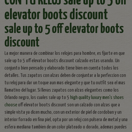
CON TU RELOJ sale up to 5 off
elevator boots discount
sale up to 5 off elevator boots
discount
La mejor manera de combinar los relojes para hombre, es fijarte en que
sale up to 5 off elevator boots discount calzado estas usando. Un
conjunto bien pensado y elaborado tiene bien en cuenta todos los
detalles. Tus zapatos con alzas deben de conjuntar a la perfeccion con
tu reloj para dar un toque aun mas elegante y que tu outfit sea el mas
llamativo del lugar. Si llevas zapatos con alzas elegantes como los
Orlando negro, los cuales sale up to 5
high quality luxury men's shoes
choose
off elevator boots discount son un calzado con alzas que a
simple vista ya dicen mucho, con un exterior de piel de cordoban y un
interior forrado en fina piel, opta por un reloj con pulsera de metal y una
esfera mediana tambien de un color plateado o dorado, ademas puedes