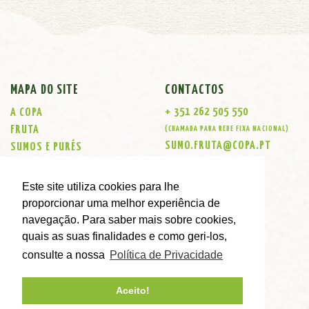
MAPA DO SITE
CONTACTOS
+ 351 262 505 550
A COPA
FRUTA
(CHAMADA PARA REDE FIXA NACIONAL)
SUMO.FRUTA@COPA.PT
SUMOS E PURÉS
KOMBUCHAS
LOJAS
Este site utiliza cookies para lhe
CONTACTOS
proporcionar uma melhor experiência de
ENCOMENDAS ONLINE
navegação. Para saber mais sobre cookies,
quais as suas finalidades e como geri-los,
consulte a nossa
Política de Privacidade
Aceito!