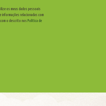
tilize os meus dados pessoais
e informações relacionadas com
 com o descrito nos
Política de