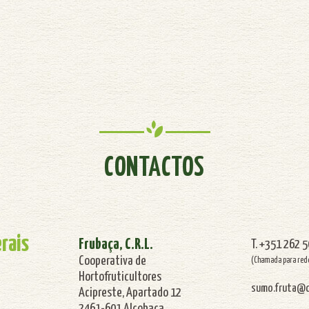
CONTACTOS
rais
Frubaça, C.R.L.
T. +351 262 
Cooperativa de
(Chamada para rede
Hortofruticultores
sumo.fruta@c
Acipreste, Apartado 12
2461-601 Alcobaça