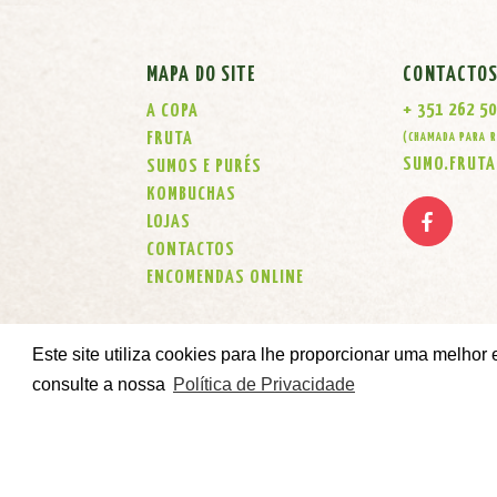
MAPA DO SITE
CONTACTO
+ 351 262 5
A COPA
FRUTA
(CHAMADA PARA R
SUMO.FRUT
SUMOS E PURÉS
KOMBUCHAS
LOJAS
CONTACTOS
ENCOMENDAS ONLINE
Este site utiliza cookies para lhe proporcionar uma melhor
consulte a nossa
Política de Privacidade
Developed by Agência Criativa