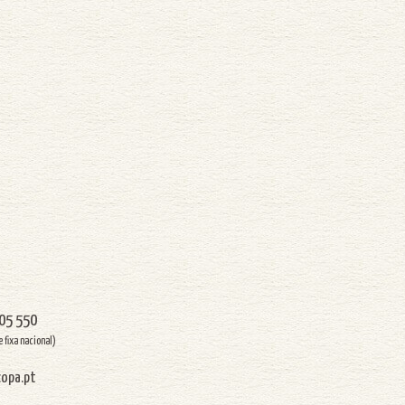
505 550
 fixa nacional)
opa.pt