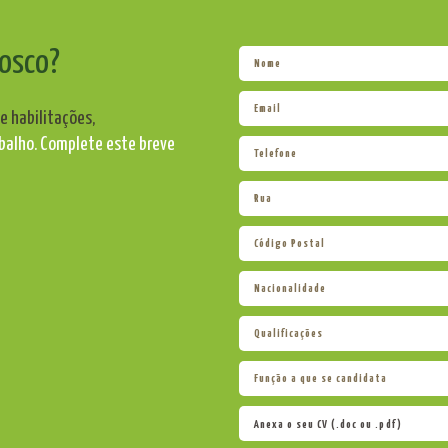
nosco?
e habilitações,
balho. Complete este breve
Anexa o seu CV (.doc ou .pdf)