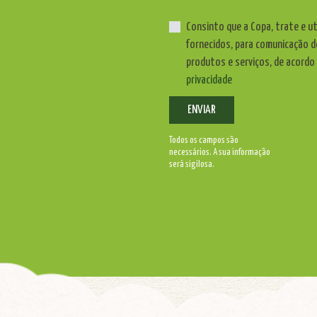
Consinto que a Copa, trate e u
fornecidos, para comunicação d
produtos e serviços, de acordo
privacidade
ENVIAR
Todos os campos são
necessários. A sua informação
será sigilosa.