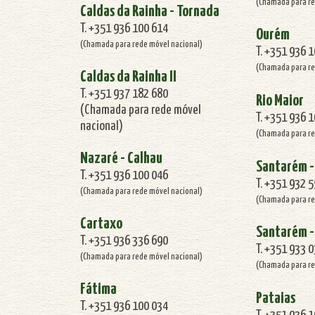
(Chamada para re
Caldas da Rainha - Tornada
T. +351 936 100 614
Ourém
(Chamada para rede móvel nacional)
T. +351 936 
(Chamada para re
Caldas da Rainha II
T. +351 937 182 680
Rio Maior
(Chamada para rede móvel
T. +351 936 
nacional)
(Chamada para re
Nazaré - Calhau
Santarém -
T. +351 936 100 046
T. +351 932 
(Chamada para rede móvel nacional)
(Chamada para re
Cartaxo
Santarém -
T. +351 936 336 690
T. +351 933 
(Chamada para rede móvel nacional)
(Chamada para re
Fátima
Pataias
T. +351 936 100 034