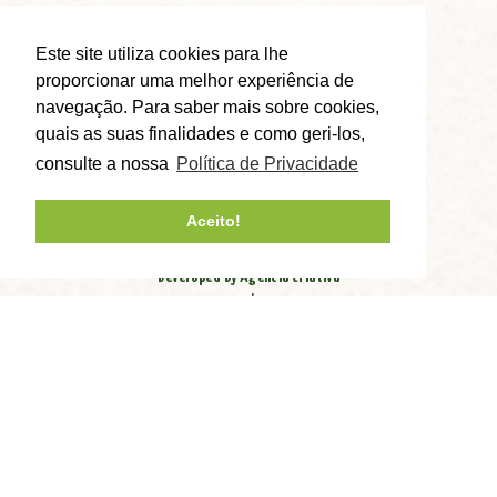
KOMBUCHAS
LOJAS
Este site utiliza cookies para lhe
CONTACTOS
proporcionar uma melhor experiência de
ENCOMENDAS ONLINE
navegação. Para saber mais sobre cookies,
quais as suas finalidades e como geri-los,
consulte a nossa
Política de Privacidade
Aceito!
Developed by Agência Criativa
|
Política de privacidade
Livro de Reclamações
© Copyright 2026 - Copa