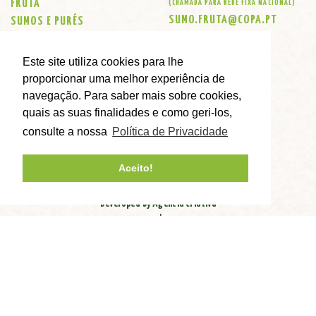
FRUTA
(CHAMADA PARA REDE FIXA NACIONAL)
SUMO.FRUTA@COPA.PT
SUMOS E PURÉS
KOMBUCHAS
LOJAS
Este site utiliza cookies para lhe
CONTACTOS
proporcionar uma melhor experiência de
ENCOMENDAS ONLINE
navegação. Para saber mais sobre cookies,
quais as suas finalidades e como geri-los,
consulte a nossa
Política de Privacidade
Aceito!
Developed by Agência Criativa
|
Política de privacidade
Livro de Reclamações
© Copyright 2026 - Copa