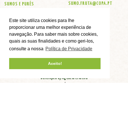
SUMO.FRUTA@COPA.PT
SUMOS E PURÉS
KOMBUCHAS
LOJAS
Este site utiliza cookies para lhe
CONTACTOS
proporcionar uma melhor experiência de
ENCOMENDAS ONLINE
navegação. Para saber mais sobre cookies,
quais as suas finalidades e como geri-los,
consulte a nossa
Política de Privacidade
Aceito!
Developed by Agência Criativa
|
Política de privacidade
Livro de Reclamações
© Copyright 2026 - Copa