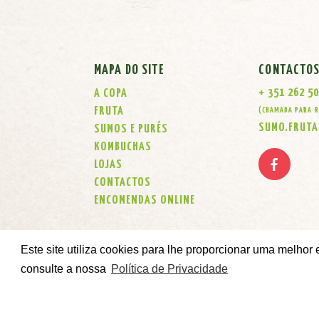
MAPA DO SITE
CONTACTO
+ 351 262 5
A COPA
FRUTA
(CHAMADA PARA R
SUMO.FRUT
SUMOS E PURÉS
KOMBUCHAS
LOJAS
CONTACTOS
ENCOMENDAS ONLINE
Este site utiliza cookies para lhe proporcionar uma melhor
consulte a nossa
Política de Privacidade
Developed by Agência Criativa