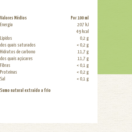
Valores Médios
Por 100 ml
Energia
207 kJ
49 kcal
Lípidos
0,2 g
dos quais saturados
< 0,2 g
Hidratos de carbono
11,7 g
dos quais açúcares
11,7 g
Fibras
< 0,1 g
Proteínas
< 0,2 g
Sal
< 0,1 g
Sumo natural extraído a frio